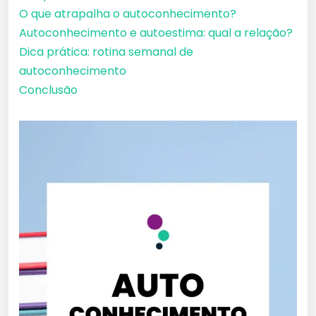
O que atrapalha o autoconhecimento?
Autoconhecimento e autoestima: qual a relação?
Dica prática: rotina semanal de
autoconhecimento
Conclusão