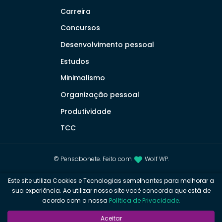
Carreira
Concursos
Desenvolvimento pessoal
Estudos
Minimalismo
Organização pessoal
Produtividade
TCC
© Pensabonete. Feito com
Wolf WP.
Este site utiliza Cookies e Tecnologias semelhantes para melhorar a
Esgote o edital de qualquer prova de concurso, enem ou
sua experiência. Ao utilizar nosso site você concorda que está de
vestibular!
acordo com a nossa
Política de Privacidade.
VEJA COMO
Aceitar